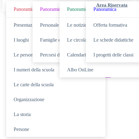
Area Riservata
Panoramica
Panoramica
Panoramica
Panoramica
Cerca
Presentazione
Personale scolastico
Le notizie
Offerta formativa
I luoghi
Famiglie e studenti
Le circolari
Le schede didattiche
Le persone
Percorsi di studio
Calendario eventi
I progetti delle classi
SCUOLA
Cerca nella sezione
I numeri della scuola
Albo OnLine
NOVITÀ
SERVIZI
Cerca tra le
Cerca nei
Le carte della scuola
DIDATTICA
Cerca nella
Organizzazione
TUTTO IL SITO
Cerca in
La storia
RICERCHE FREQUENTI
Persone
Registro Elettronico Docenti