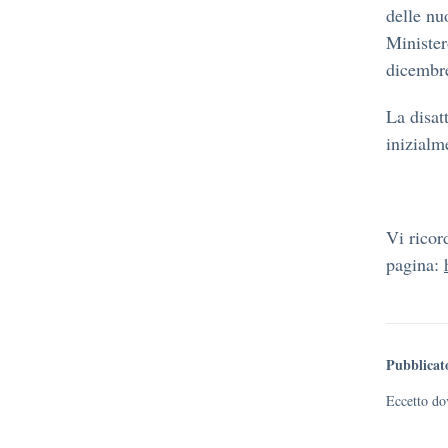
delle nu
Minister
dicembr
La disat
inizialm
Vi ricor
pagina:
Pubblicat
Eccetto dov