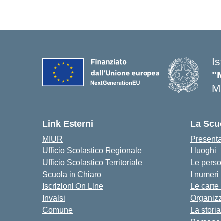
I
"
M
— 
Link Esterni
La Scu
MIUR
Present
Ufficio Scolastico Regionale
I luoghi
Ufficio Scolastico Territoriale
Le pers
Scuola in Chiaro
I numeri
Iscrizioni On Line
Le carte
Invalsi
Organiz
Comune
La storia