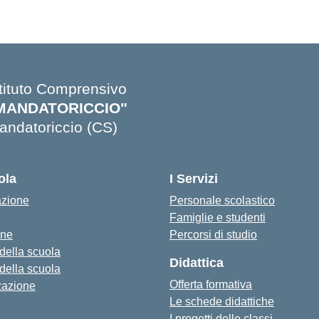
stituto Comprensivo
MANDATORICCIO"
andatoriccio (CS)
Visita la pagina iniziale della scuola
ola
I Servizi
azione
Personale scolastico
Famiglie e studenti
one
Percorsi di studio
 della scuola
Didattica
 della scuola
Offerta formativa
zazione
Le schede didattiche
I progetti delle classi