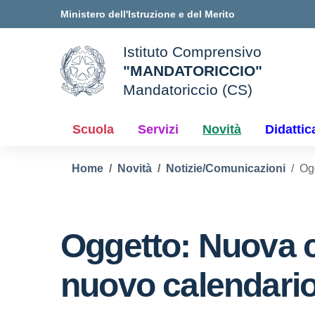
Vai ai contenuti
Vai al menu di navigazione
Vai al footer
Ministero dell'Istruzione e del Merito
Istituto Comprensivo
"MANDATORICCIO"
ale della scuola
Mandatoriccio (CS)
— Visita la pagina iniziale d
Scuola
Servizi
Novità
Didattic
Home
Novità
Notizie/Comunicazioni
Ogg
Oggetto: Nuova c
nuovo calendari