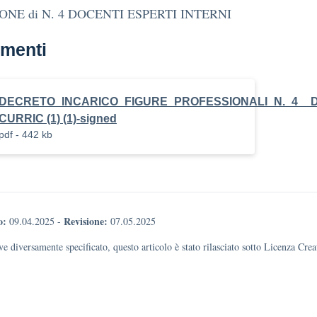
ONE di N. 4 DOCENTI ESPERTI INTERNI
menti
DECRETO_INCARICO_FIGURE_PROFESSIONALI_N._4__D
CURRIC (1) (1)-signed
pdf - 442 kb
o:
Revisione:
09.04.2025
-
07.05.2025
e diversamente specificato, questo articolo è stato rilasciato sotto Licenza Cr