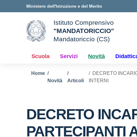
Vai ai contenuti
Vai al menu di navigazione
Vai al footer
Ministero dell'Istruzione e del Merito
Istituto Comprensivo
"MANDATORICCIO"
ale della scuola
Mandatoriccio (CS)
— Visita la pagina iniziale d
Scuola
Servizi
Novità
Didattic
Home
DECRETO INCARIC
Novità
Articoli
INTERNI
DECRETO INCAR
PARTECIPANTI A