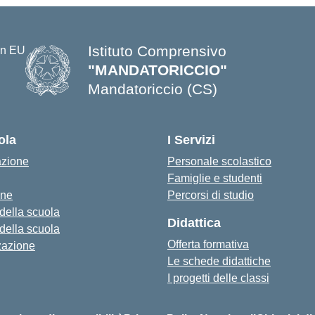
Istituto Comprensivo
"MANDATORICCIO"
Mandatoriccio (CS)
— Visita la pagina iniziale della s
ola
I Servizi
azione
Personale scolastico
Famiglie e studenti
one
Percorsi di studio
 della scuola
Didattica
 della scuola
Offerta formativa
zazione
Le schede didattiche
I progetti delle classi