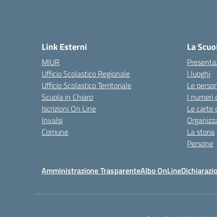
Link Esterni
La Scuo
MIUR
Presenta
Ufficio Scolastico Regionale
I luoghi
Ufficio Scolastico Territoriale
Le perso
Scuola in Chiaro
I numeri 
Iscrizioni On Line
Le carte 
Invalsi
Organizz
Comune
La storia
Persone
Amministrazione Trasparente
Albo OnLine
Dichiarazio