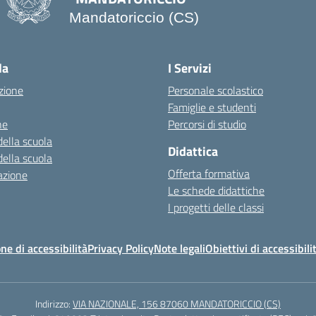
Mandatoriccio (CS)
— Visita la pagina iniziale della scuo
la
I Servizi
zione
Personale scolastico
Famiglie e studenti
ne
Percorsi di studio
della scuola
Didattica
della scuola
Offerta formativa
azione
Le schede didattiche
I progetti delle classi
ne di accessibilità
Privacy Policy
Note legali
Obiettivi di accessibili
Indirizzo:
VIA NAZIONALE, 156 87060 MANDATORICCIO (CS)