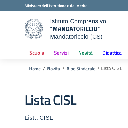
Vai ai contenuti
Vai al menu di navigazione
Vai al footer
Ministero dell'Istruzione e del Merito
Istituto Comprensivo
"MANDATORICCIO"
ale della scuola
Mandatoriccio (CS)
— Visita la pagina iniziale d
Scuola
Servizi
Novità
Didattica
Home
Novità
Albo Sindacale
Lista CISL
Lista CISL
Lista CISL