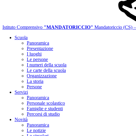
Istituto Comprensivo
"MANDATORICCIO"
Mandatoriccio (CS)
—
Scuola
Panoramica
Presentazione
I luoghi
Le persone
I numeri della scuola
Le carte della scuola
Organizzazione
La storia
Persone
Servizi
Panoramica
Personale scolastico
Famiglie e studenti
Percorsi di studio
Novità
Panoramica
Le notizie
Le circolari