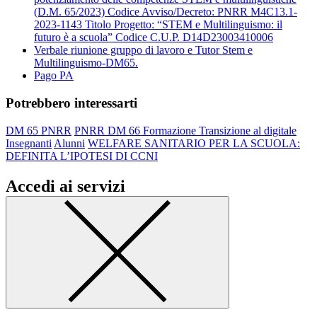
(D.M. 65/2023) Codice Avviso/Decreto: PNRR M4C13.1-
2023-1143 Titolo Progetto: “STEM e Multilinguismo: il
futuro è a scuola” Codice C.U.P. D14D23003410006
Verbale riunione gruppo di lavoro e Tutor Stem e
Multilinguismo-DM65.
Pago PA
Potrebbero interessarti
DM 65 PNRR
PNRR DM 66 Formazione Transizione al digitale
Insegnanti
Alunni
WELFARE SANITARIO PER LA SCUOLA:
DEFINITA L’IPOTESI DI CCNI
Accedi ai servizi