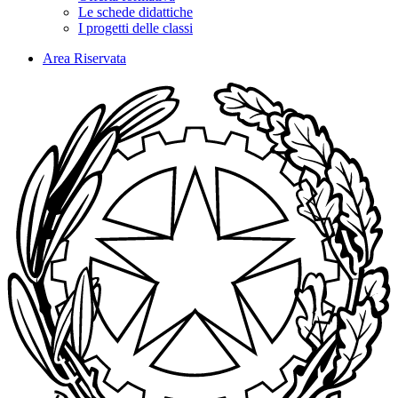
Le schede didattiche
I progetti delle classi
Area Riservata