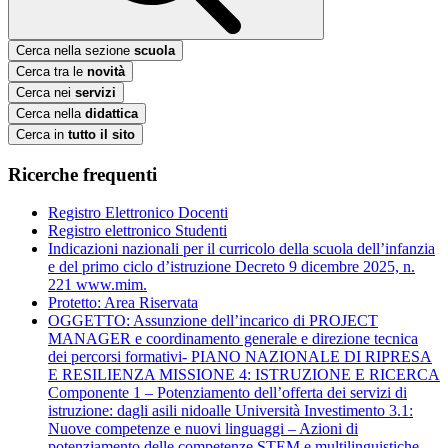
Cerca nella sezione
scuola
Cerca tra le
novità
Cerca nei
servizi
Cerca nella
didattica
Cerca in
tutto il sito
Ricerche frequenti
Registro Elettronico Docenti
Registro elettronico Studenti
Indicazioni nazionali per il curricolo della scuola dell’infanzia
e del primo ciclo d’istruzione Decreto 9 dicembre 2025, n.
221 www.mim.
Protetto: Area Riservata
OGGETTO: Assunzione dell’incarico di PROJECT
MANAGER e coordinamento generale e direzione tecnica
dei percorsi formativi- PIANO NAZIONALE DI RIPRESA
E RESILIENZA MISSIONE 4: ISTRUZIONE E RICERCA
Componente 1 – Potenziamento dell’offerta dei servizi di
istruzione: dagli asili nidoalle Università Investimento 3.1:
Nuove competenze e nuovi linguaggi – Azioni di
potenziamento delle competenze STEM e multilinguistiche