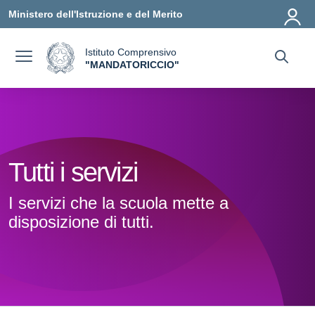
Vai ai contenuti
Vai al menu di navigazione
Vai al footer
Ministero dell'Istruzione e del Merito
Istituto Comprensivo
a
"MANDATORICCIO"
— Visita la pagina iniziale della scuola
Tutti i servizi
I servizi che la scuola mette a
disposizione di tutti.