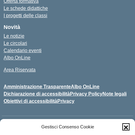
Offerta formativa
Le schede didattiche
I progetti delle classi
Novità
Le notizie
Le circolari
Calendario eventi
Albo OnLine
Area Riservata
Amministrazione Trasparente
Albo OnLine
Dichiarazione di accessibilità
Privacy Policy
Note legali
Obiettivi di accessibilità
Privacy
Indirizzo:
VIA NAZIONALE, 156 87060 MANDATORICCIO (CS)
Gestisci Consenso Cookie
Centralino:
0983-995893
Email:
csic849003@istruzione.it