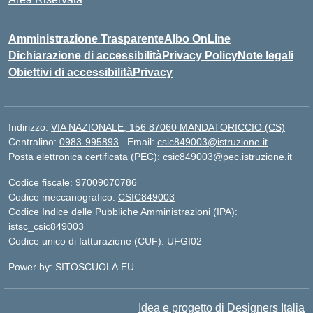
Amministrazione Trasparente
Albo OnLine
Dichiarazione di accessibilità
Privacy Policy
Note legali
Obiettivi di accessibilità
Privacy
Indirizzo:
VIA NAZIONALE, 156 87060 MANDATORICCIO (CS)
Centralino:
0983-995893
Email:
csic849003@istruzione.it
Posta elettronica certificata (PEC):
csic849003@pec.istruzione.it
Codice fiscale: 97009070786
Codice meccanografico:
CSIC849003
Codice Indice delle Pubbliche Amministrazioni (IPA):
istsc_csic849003
Codice unico di fatturazione (CUF): UFGI02
Power by: SITOSCUOLA.EU
Idea e progetto di Designers Italia